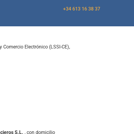
+34 613 16 38 37
y Comercio Electrónico (LSSI-CE),
ncieros S.L.
, con domicilio