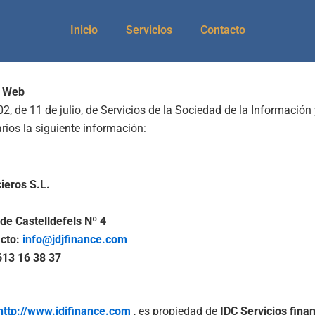
Inicio
Servicios
Contacto
o Web
, de 11 de julio, de Servicios de la Sociedad de la Información 
ios la siguiente información:
cieros S.L.
a de Castelldefels Nº 4
acto:
info@jdjfinance.com
613 16 38 37
http://www.jdjfinance.com
, es propiedad de
IDC Servicios fina