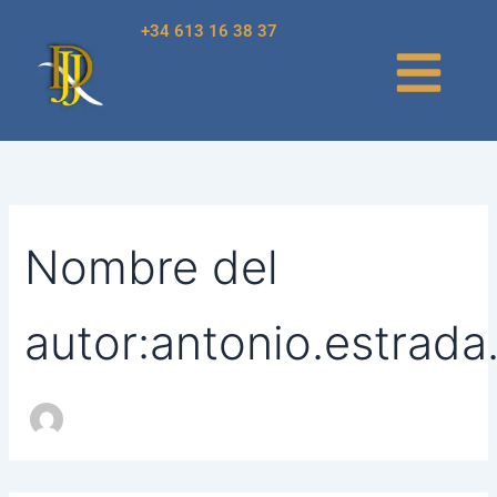
Buscar
Ir
+34 613 16 38 37
por:
al
contenido
Nombre del
autor:antonio.estrad